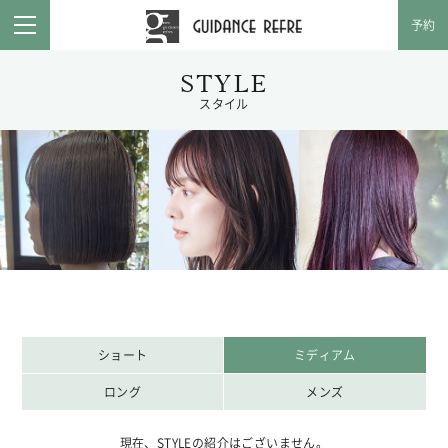
ガイダンス
予約
toggle
navigation
STYLE
スタイル
ショート
ミディアム
ロング
メンズ
現在、STYLEの紹介はございません。