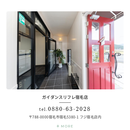
ガイダンスリフレ宿毛店
0880-63-2028
tel.
〒788-0000
宿⽑市宿⽑5380-1 フジ宿⽑店内
MORE